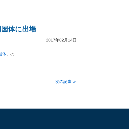
嶺国体に出場
2017年02月14日
国体
」の
次の記事 ≫