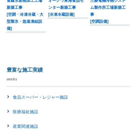
食縁水産物加工工場
三菱電機冷熱システ
オークワ東海食品セ
新築工事
ム製作所工場新築工
ンター新築工事
[空調・冷凍冷蔵・大
事
[冷凍冷蔵設備]
型製氷・急速凍結設
[空調設備]
備]
豊富な施工実績
works
食品スーパー・レジャー施設
医療福祉施設
産業関連施設