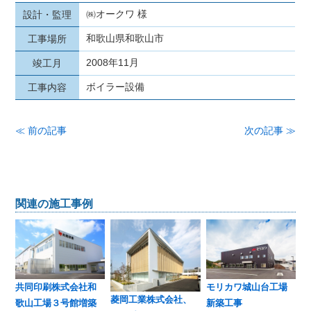
㈱オークワ 様
設計・監理
和歌山県和歌山市
工事場所
2008年11月
竣工月
ボイラー設備
工事内容
≪ 前の記事
次の記事 ≫
関連の施工事例
共同印刷株式会社和
モリカワ城山台工場
菱岡工業株式会社、
歌山工場３号館増築
新築工事