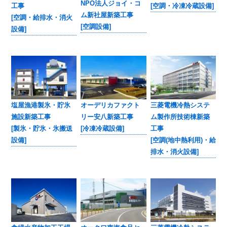
NPO法人ジョイ・コ
工事
[空調・冷凍冷蔵設備]
ム新社屋新築工事
[空調・給排水・消火
[空調設備]
設備]
三菱電機冷熱システ
塩屋漁港製氷・貯氷
オーデリカファクト
ム製作所技術棟新築
施設新築工事
リー安八新築工事
工事
[製氷・貯氷・氷搬送
[冷凍冷蔵設備]
[空調(地中熱利用)・給
設備]
排水・消火設備]