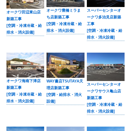
オークワ豊橋ミラま
スーパーセンターオ
オークワ田辺東山店
ち店新築工事
ークワ多治見店新築
新築工事
[空調・冷凍冷蔵・給
工事
[空調・冷凍冷蔵・給
排水・消火設備]
[空調・冷凍冷蔵・給
排水・消火設備]
排水・消火設備]
オークワ海南下津店
WAY書店TSUTAYA天
スーパーセンターオ
新築工事
理店新築工事
ークワサウス亀山店
[空調・冷凍冷蔵・給
[空調・給排水・消火
新築工事
排水・消火設備]
設備]
[空調・冷凍冷蔵・給
排水・消火設備]