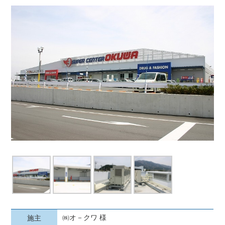
㈱オ－クワ 様
施主