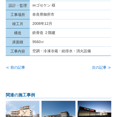
㈱ゴセケン 様
設計・監理
奈良県御所市
工事場所
2008年12月
竣工月
鉄骨造 ２階建
構造
9560㎡
床面積
空調・冷凍冷蔵・給排水・消火設備
工事内容
≪ 前の記事
次の記事 ≫
関連の施工事例