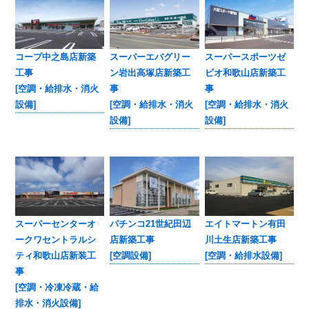
コープ中之島店新築
スーパーエバグリー
スーパースポーツゼ
工事
ン岩出高塚店新築工
ビオ和歌山店新築工
[空調・給排水・消火
事
事
設備]
[空調・給排水・消火
[空調・給排水・消火
設備]
設備]
エイトマートン有田
スーパーセンターオ
パチンコ21世紀田辺
川土生店新築工事
ークワセントラルシ
店新築工事
[空調・給排水設備]
ティ和歌山店新装工
[空調設備]
事
[空調・冷凍冷蔵・給
排水・消火設備]