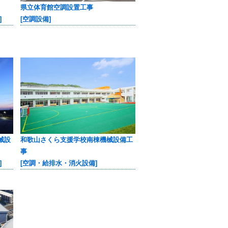
県立体育館空調設置工事
]
[空調設備]
械設
和歌山さくら支援学校南棟機械設備工
事
]
[空調・給排水・消火設備]