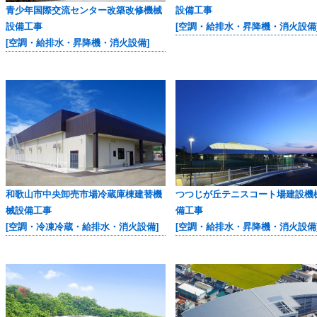
青少年国際交流センター改築改修機械
設備工事
設備工事
[空調・給排水・昇降機・消火設備
[空調・給排水・昇降機・消火設備]
つつじが丘テニスコート場建設機
和歌山市中央卸売市場冷蔵庫棟建替機
備工事
械設備工事
[空調・給排水・昇降機・消火設備
[空調・冷凍冷蔵・給排水・消火設備]