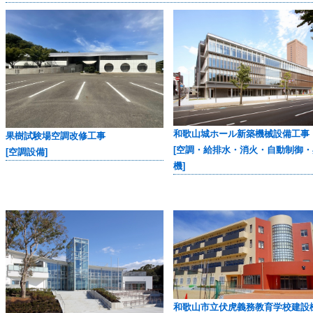
和歌山城ホール新築機械設備工事
果樹試験場空調改修工事
[空調・給排水・消火・自動制御
[空調設備]
機]
和歌山市立伏虎義務教育学校建設