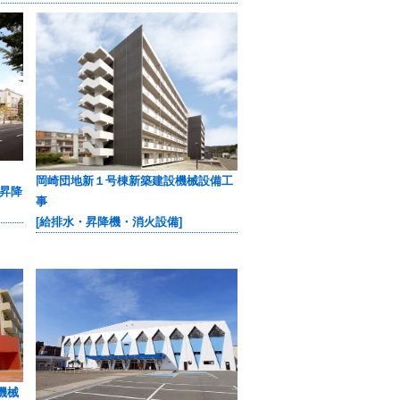
岡崎団地新１号棟新築建設機械設備工
・昇降
事
[給排水・昇降機・消火設備]
機械