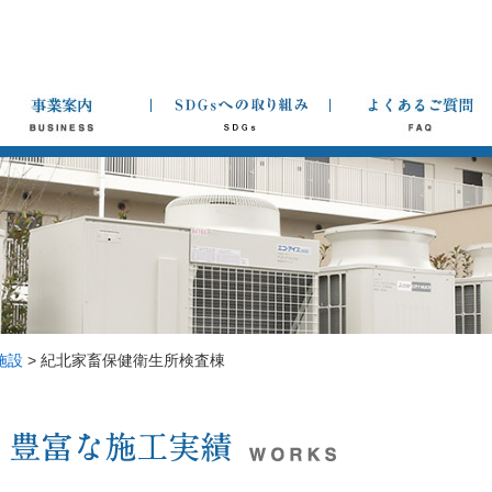
施設
>
紀北家畜保健衛生所検査棟