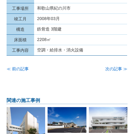
和歌山県紀の川市
工事場所
2008年03月
竣工月
鉄骨造 3階建
構造
2208㎡
床面積
空調・給排水・消火設備
工事内容
≪ 前の記事
次の記事 ≫
関連の施工事例