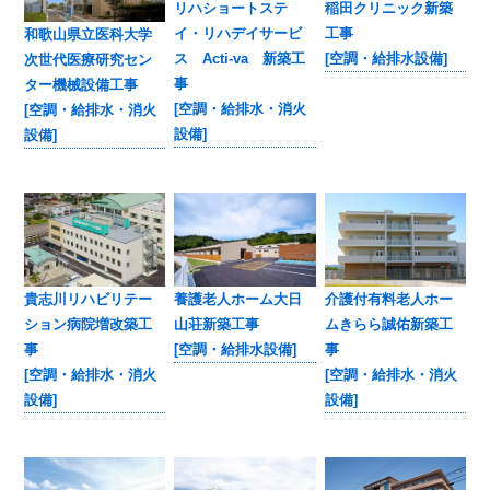
稲田クリニック新築
リハショートステ
工事
イ・リハデイサービ
和歌山県立医科大学
[空調・給排水設備]
ス Acti-va 新築工
次世代医療研究セン
事
ター機械設備工事
[空調・給排水・消火
[空調・給排水・消火
設備]
設備]
養護老人ホーム大日
介護付有料老人ホー
貴志川リハビリテー
山荘新築工事
ムきらら誠佑新築工
ション病院増改築工
[空調・給排水設備]
事
事
[空調・給排水・消火
[空調・給排水・消火
設備]
設備]