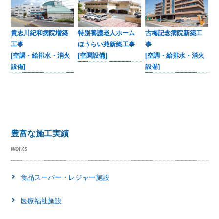
貴志川紀和病院増築
特別養護老人ホーム
古梅記念病院新築工
工事
ほうらい苑新築工事
事
[空調・給排水・消火
[空調設備]
[空調・給排水・消火
設備]
設備]
豊富な施工実績
works
食品スーパー・レジャー施設
医療福祉施設